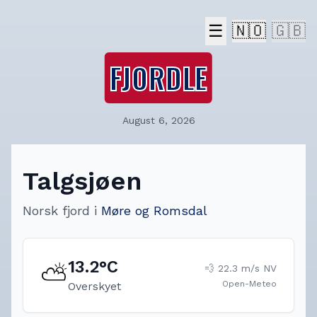
☰
🇳🇴
🇬🇧
FJORDLE
August 6, 2026
Talgsjøen
Norsk fjord
i
Møre og Romsdal
13.2
°C
⛅
💨
22.3
m/s
NV
Open-Meteo
Overskyet