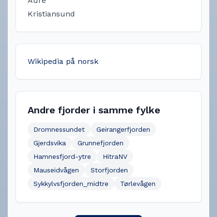
Aure
Kristiansund
Wikipedia på norsk
Andre fjorder i samme fylke
Dromnessundet
Geirangerfjorden
Gjerdsvika
Grunnefjorden
Hamnesfjord-ytre
HitraNV
Mauseidvågen
Storfjorden
Sykkylvsfjorden_midtre
Tørlevågen