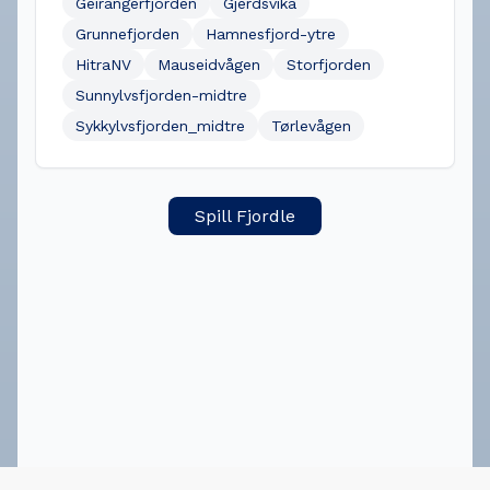
Geirangerfjorden
Gjerdsvika
Grunnefjorden
Hamnesfjord-ytre
HitraNV
Mauseidvågen
Storfjorden
Sunnylvsfjorden-midtre
Sykkylvsfjorden_midtre
Tørlevågen
Spill Fjordle