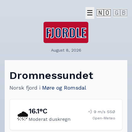
☰
🇳🇴
🇬🇧
FJORDLE
August 8, 2026
Dromnessundet
Norsk fjord
i
Møre og Romsdal
16.1
°C
🌧️
💨
9
m/s
SSØ
Open-Meteo
Moderat duskregn