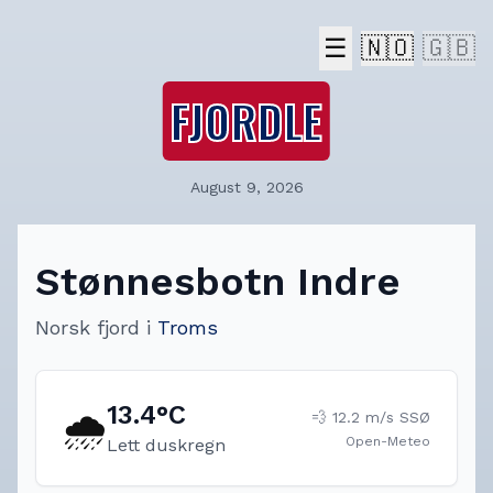
☰
🇳🇴
🇬🇧
FJORDLE
August 9, 2026
Stønnesbotn Indre
Norsk fjord
i
Troms
13.4
°C
🌧️
💨
12.2
m/s
SSØ
Open-Meteo
Lett duskregn