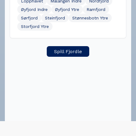
Lopphavet
Malangen Indre
Nordfjord
Øyfjord Indre
Øyfjord Ytre
Ramfjord
Sørfjord
Steinfjord
Stønnesbotn Ytre
Storfjord Ytre
Spill Fjordle