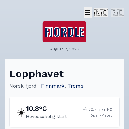
☰
🇳🇴
🇬🇧
FJORDLE
August 7, 2026
Lopphavet
Norsk fjord
i
Finnmark
,
Troms
10.8
°C
☀️
💨
22.7
m/s
NØ
Open-Meteo
Hovedsakelig klart