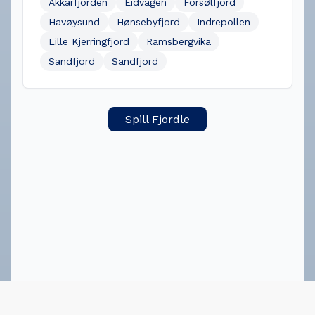
Akkarfjorden
Eidvågen
Forsølfjord
Havøysund
Hønsebyfjord
Indrepollen
Lille Kjerringfjord
Ramsbergvika
Sandfjord
Sandfjord
Spill Fjordle