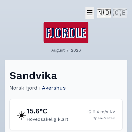
☰
🇳🇴
🇬🇧
FJORDLE
August 7, 2026
Sandvika
Norsk fjord
i
Akershus
15.6
°C
☀️
💨
9.4
m/s
NV
Open-Meteo
Hovedsakelig klart