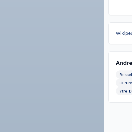
Wikipe
Andre
Bekke
Huru
Ytre 