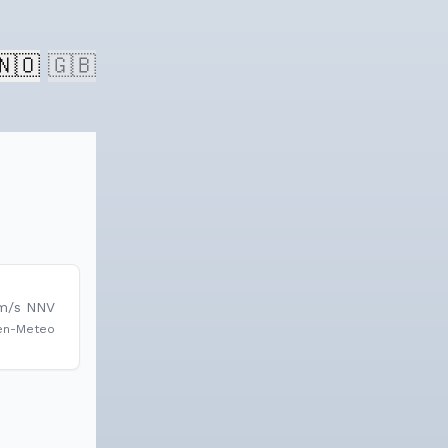
🇳🇴
🇬🇧
m/s
NNV
en-Meteo