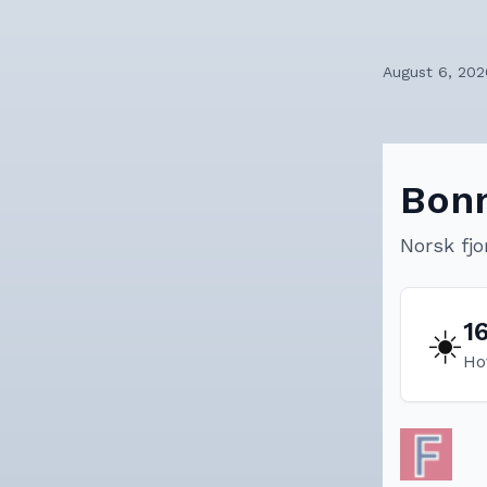
August 6, 202
Bon
Norsk fjo
1
☀️
Ho