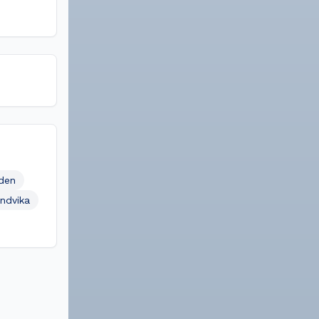
den
ndvika