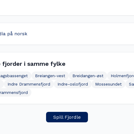
dia på norsk
 fjorder i samme fylke
lagsbassenget
Breiangen-vest
Breidangen-øst
Holmenfjor
m
Indre Drammensfjord
Indre-oslofjord
Mossesundet
Sa
Drammensfjord
Spill Fjordle