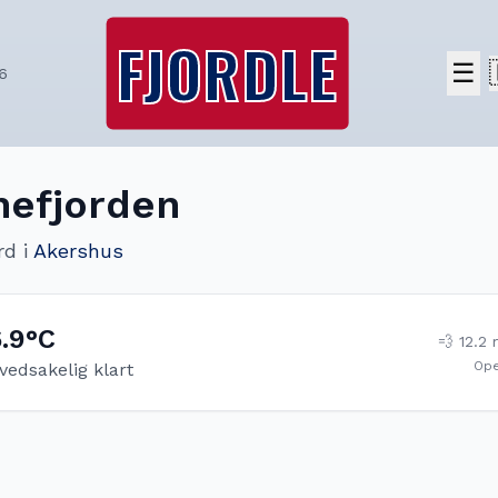
FJORDLE
☰
6
nefjorden
rd
i
Akershus
6.9
°C
💨
12.2
Op
vedsakelig klart