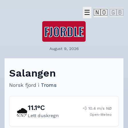
☰
🇳🇴
🇬🇧
FJORDLE
August 9, 2026
Salangen
Norsk fjord
i
Troms
11.1
°C
🌧️
💨
10.4
m/s
NØ
Open-Meteo
Lett duskregn