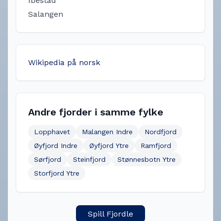
Ibestad
Salangen
Wikipedia på norsk
Andre fjorder i samme fylke
Lopphavet
Malangen Indre
Nordfjord
Øyfjord Indre
Øyfjord Ytre
Ramfjord
Sørfjord
Steinfjord
Stønnesbotn Ytre
Storfjord Ytre
Spill Fjordle