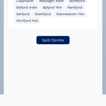
Lopphavet
Malangen Indre
Nordfjord
Øyfjord Indre
Øyfjord Ytre
Ramfjord
Sørfjord
Steinfjord
Stønnesbotn Ytre
Storfjord Ytre
Spill Fjordle