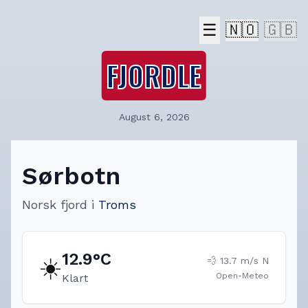
☰
🇳🇴
🇬🇧
FJORDLE
August 6, 2026
Sørbotn
Norsk fjord
i
Troms
12.9
°C
☀️
💨
13.7
m/s
N
Open-Meteo
Klart