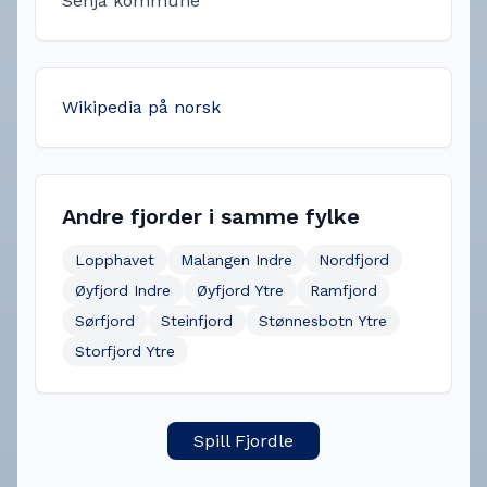
Senja kommune
Wikipedia på norsk
Andre fjorder i samme fylke
Lopphavet
Malangen Indre
Nordfjord
Øyfjord Indre
Øyfjord Ytre
Ramfjord
Sørfjord
Steinfjord
Stønnesbotn Ytre
Storfjord Ytre
Spill Fjordle