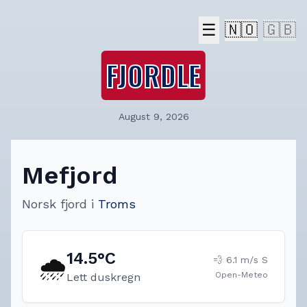
☰
🇳🇴
🇬🇧
FJORDLE
August 9, 2026
Mefjord
Norsk fjord
i
Troms
14.5
°C
🌧️
💨
6.1
m/s
S
Open-Meteo
Lett duskregn