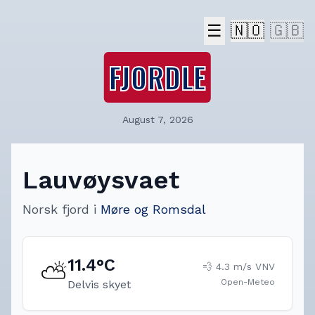
☰
🇳🇴
🇬🇧
FJORDLE
August 7, 2026
Lauvøysvaet
Norsk fjord
i
Møre og Romsdal
11.4
°C
⛅
💨
4.3
m/s
VNV
Open-Meteo
Delvis skyet