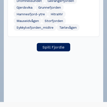
Dromnessundet
Geirangerfjorden
Gjerdsvika
Grunnefjorden
Hamnesfjord-ytre
HitraNV
Mauseidvågen
Storfjorden
Sykkylvsfjorden_midtre
Tørlevågen
Spill Fjordle