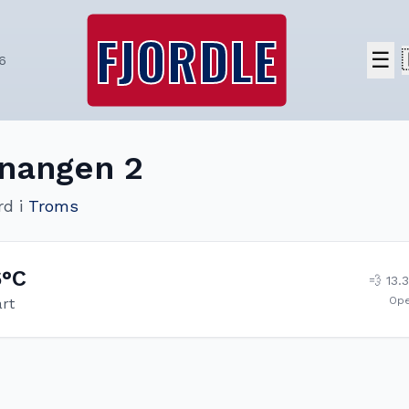
FJORDLE
☰
6
nangen 2
rd
i
Troms
6
°C
💨
13.3
Op
art