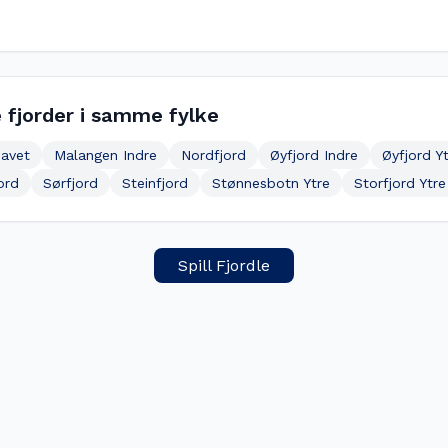
 fjorder i samme fylke
avet
Malangen Indre
Nordfjord
Øyfjord Indre
Øyfjord Y
ord
Sørfjord
Steinfjord
Stønnesbotn Ytre
Storfjord Ytre
Spill Fjordle