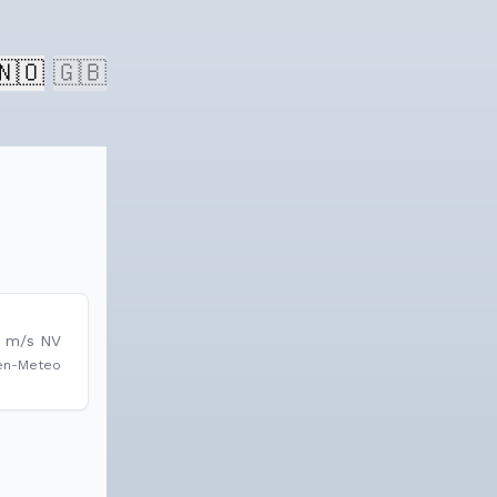
🇳🇴
🇬🇧
m/s
NV
en-Meteo