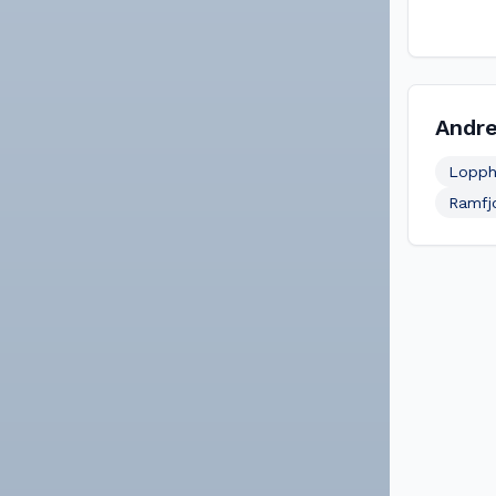
Andre
Lopph
Ramfj