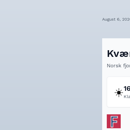
August 6, 202
Kvæ
Norsk fjo
1
☀️
Kl