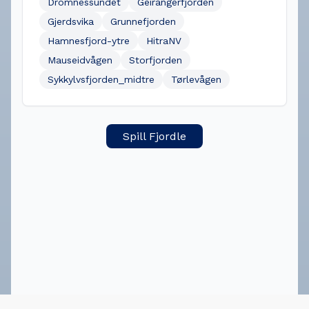
Dromnessundet
Geirangerfjorden
Gjerdsvika
Grunnefjorden
Hamnesfjord-ytre
HitraNV
Mauseidvågen
Storfjorden
Sykkylvsfjorden_midtre
Tørlevågen
Spill Fjordle