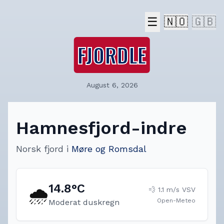
☰
🇳🇴
🇬🇧
FJORDLE
August 6, 2026
Hamnesfjord-indre
Norsk fjord
i
Møre og Romsdal
14.8
°C
🌧️
💨
1.1
m/s
VSV
Open-Meteo
Moderat duskregn