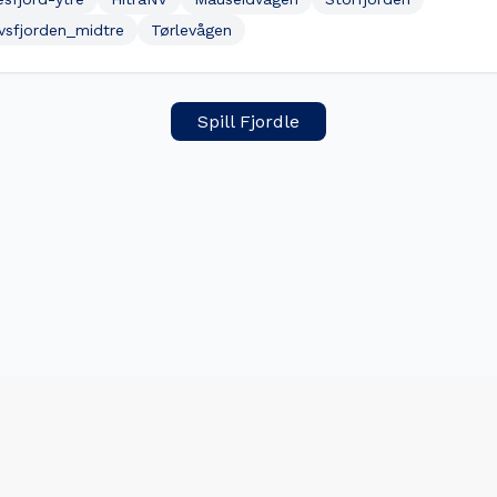
vsfjorden_midtre
Tørlevågen
Spill Fjordle