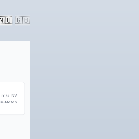
🇳🇴
🇬🇧
m/s
NV
en-Meteo