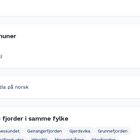
uner
d
dia på norsk
 fjorder i samme fylke
essundet
Geirangerfjorden
Gjerdsvika
Grunnefjorden
sfjord-ytre
HitraNV
Mauseidvågen
Storfjorden