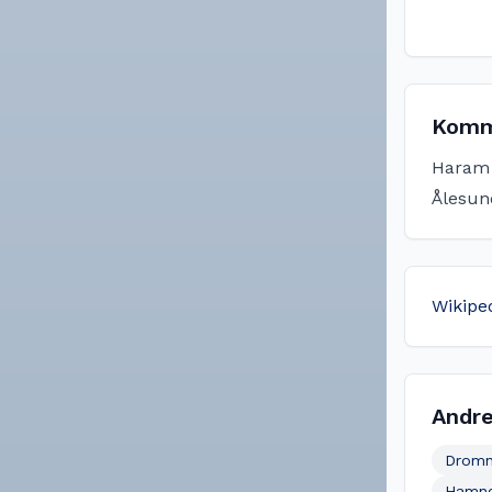
Komm
Haram
Ålesun
Wikipe
Andre
Dromn
Hamne