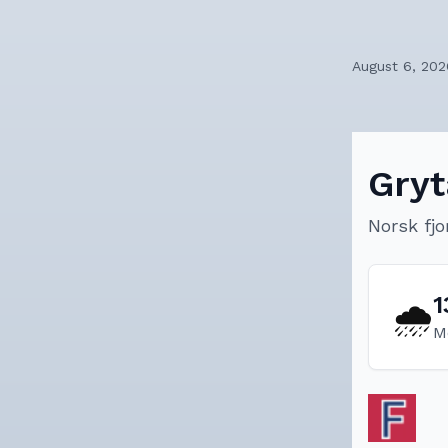
August 6, 202
Gryt
Norsk fjo
1
🌧️
M