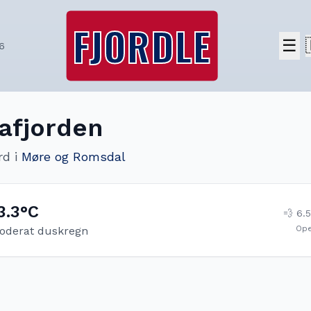
FJORDLE
☰
6
afjorden
rd
i
Møre og Romsdal
3.3
°C
💨
6.5
Op
oderat duskregn