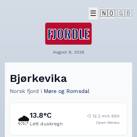
☰
🇳🇴
🇬🇧
FJORDLE
August 9, 2026
Bjørkevika
Norsk fjord
i
Møre og Romsdal
13.8
°C
🌧️
💨
12.2
m/s
SSV
Open-Meteo
Lett duskregn