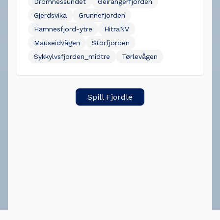
Dromnessundet
Geirangerfjorden
Gjerdsvika
Grunnefjorden
Hamnesfjord-ytre
HitraNV
Mauseidvågen
Storfjorden
Sykkylvsfjorden_midtre
Tørlevågen
Spill Fjordle