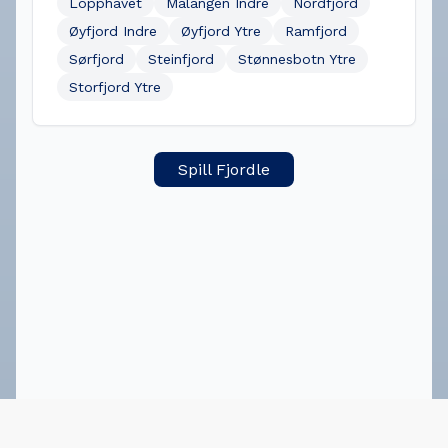
Lopphavet
Malangen Indre
Nordfjord
Øyfjord Indre
Øyfjord Ytre
Ramfjord
Sørfjord
Steinfjord
Stønnesbotn Ytre
Storfjord Ytre
Spill Fjordle