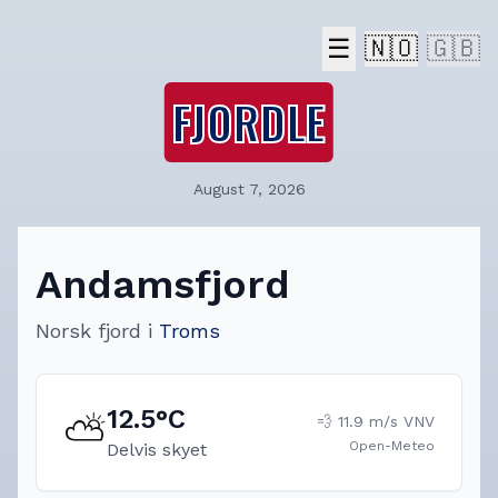
☰
🇳🇴
🇬🇧
FJORDLE
August 7, 2026
Andamsfjord
Norsk fjord
i
Troms
12.5
°C
⛅
💨
11.9
m/s
VNV
Open-Meteo
Delvis skyet