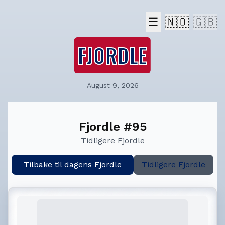
☰
🇳🇴
🇬🇧
FJORDLE
August 9, 2026
Fjordle #95
Tidligere Fjordle
Tilbake til dagens Fjordle
Tidligere Fjordle