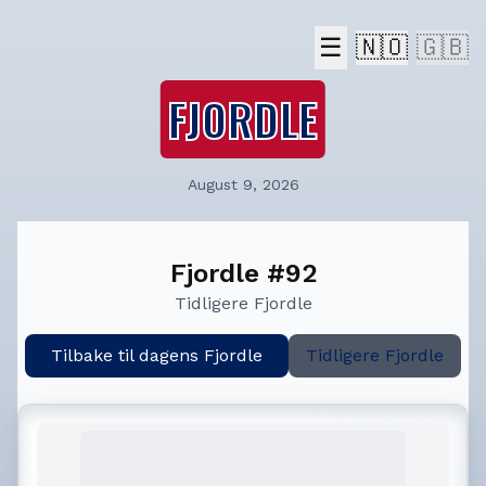
☰
🇳🇴
🇬🇧
FJORDLE
August 9, 2026
Fjordle #92
Tidligere Fjordle
Tilbake til dagens Fjordle
Tidligere Fjordle