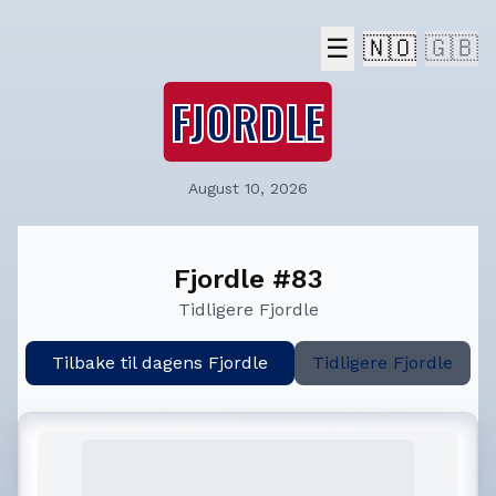
☰
🇳🇴
🇬🇧
FJORDLE
August 10, 2026
Fjordle #83
Tidligere Fjordle
Tilbake til dagens Fjordle
Tidligere Fjordle