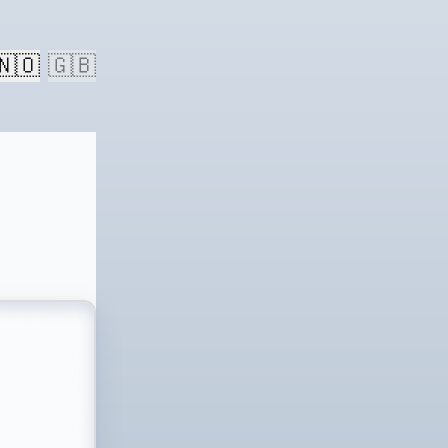
🇳🇴
🇬🇧