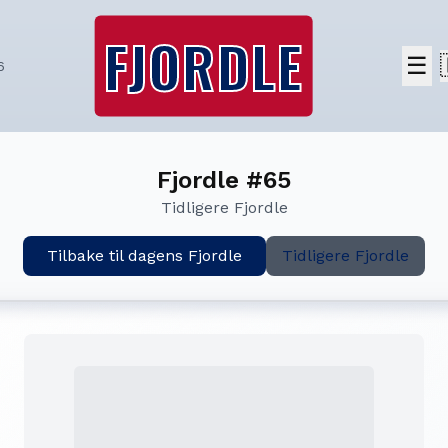
FJORDLE
☰
6
Fjordle #65
Tidligere Fjordle
Tilbake til dagens Fjordle
Tidligere Fjordle