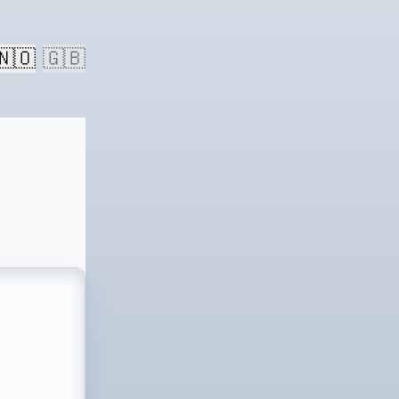
🇳🇴
🇬🇧