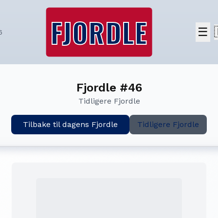
FJORDLE
☰
6
Fjordle #46
Tidligere Fjordle
Tilbake til dagens Fjordle
Tidligere Fjordle