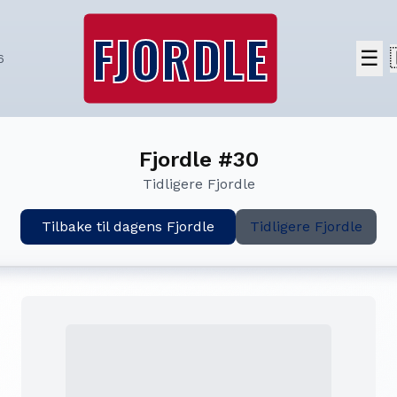
FJORDLE
☰
6
Fjordle #30
Tidligere Fjordle
Tilbake til dagens Fjordle
Tidligere Fjordle