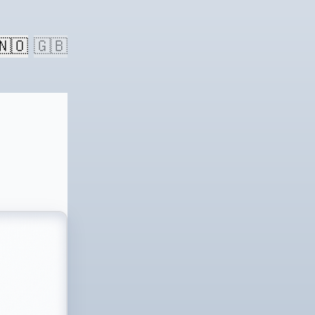
🇳🇴
🇬🇧