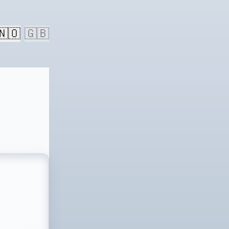
🇳🇴
🇬🇧