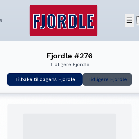
FJORDLE
☰
6
Fjordle #276
Tidligere Fjordle
Tilbake til dagens Fjordle
Tidligere Fjordle