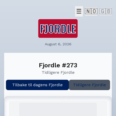
☰
🇳🇴
🇬🇧
FJORDLE
August 6, 2026
Fjordle #273
Tidligere Fjordle
Tilbake til dagens Fjordle
Tidligere Fjordle