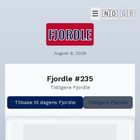
☰
🇳🇴
🇬🇧
FJORDLE
August 9, 2026
Fjordle #235
Tidligere Fjordle
Tilbake til dagens Fjordle
Tidligere Fjordle