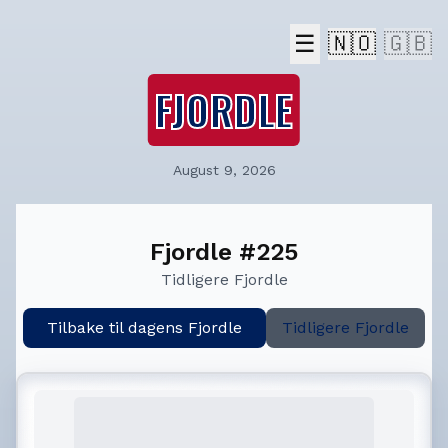
☰
🇳🇴
🇬🇧
FJORDLE
August 9, 2026
Fjordle #225
Tidligere Fjordle
Tilbake til dagens Fjordle
Tidligere Fjordle