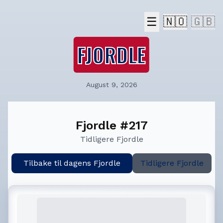
☰
🇳🇴
🇬🇧
FJORDLE
August 9, 2026
Fjordle #217
Tidligere Fjordle
Tilbake til dagens Fjordle
Tidligere Fjordle