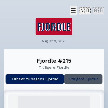
☰
🇳🇴
🇬🇧
FJORDLE
August 9, 2026
Fjordle #215
Tidligere Fjordle
Tilbake til dagens Fjordle
Tidligere Fjordle