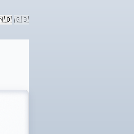
🇳🇴
🇬🇧