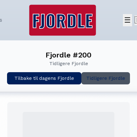
FJORDLE
☰
6
Fjordle #200
Tidligere Fjordle
Tilbake til dagens Fjordle
Tidligere Fjordle