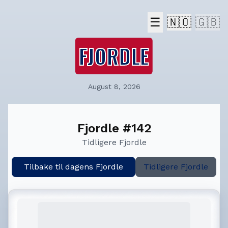
☰
🇳🇴
🇬🇧
FJORDLE
August 8, 2026
Fjordle #142
Tidligere Fjordle
Tilbake til dagens Fjordle
Tidligere Fjordle