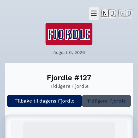
☰
🇳🇴
🇬🇧
FJORDLE
August 6, 2026
Fjordle #127
Tidligere Fjordle
Tilbake til dagens Fjordle
Tidligere Fjordle