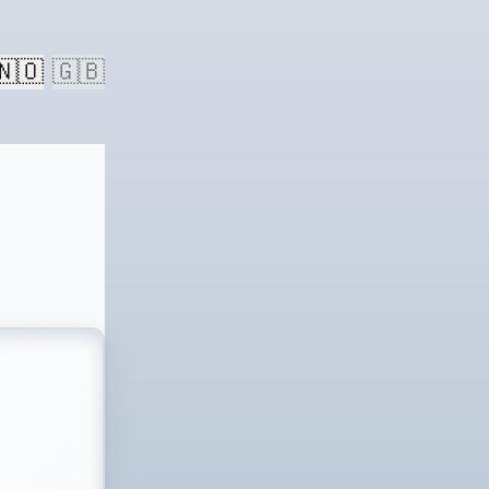
🇳🇴
🇬🇧