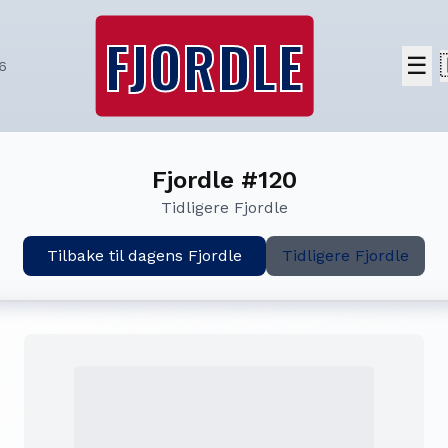
FJORDLE
☰
6
Fjordle #120
Tidligere Fjordle
Tilbake til dagens Fjordle
Tidligere Fjordle