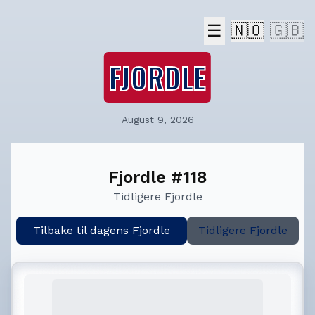
☰
🇳🇴
🇬🇧
FJORDLE
August 9, 2026
Fjordle #118
Tidligere Fjordle
Tilbake til dagens Fjordle
Tidligere Fjordle