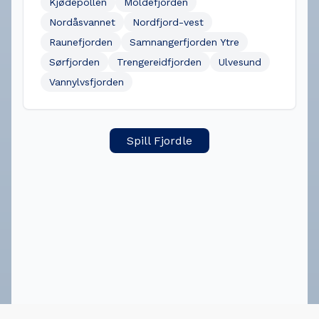
Kjødepollen
Moldefjorden
Nordåsvannet
Nordfjord-vest
Raunefjorden
Samnangerfjorden Ytre
Sørfjorden
Trengereidfjorden
Ulvesund
Vannylvsfjorden
Spill Fjordle