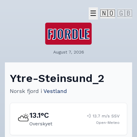
☰
🇳🇴
🇬🇧
FJORDLE
August 7, 2026
Ytre-Steinsund_2
Norsk fjord
i
Vestland
13.1
°C
⛅
💨
13.7
m/s
SSV
Open-Meteo
Overskyet