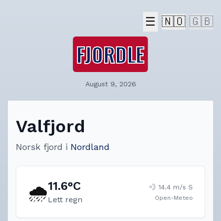
☰
🇳🇴
🇬🇧
FJORDLE
August 9, 2026
Valfjord
Norsk fjord
i
Nordland
11.6
°C
🌧️
💨
14.4
m/s
S
Open-Meteo
Lett regn