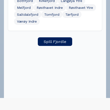
Botnfjord
Kirkefjord
Langøya Ytre
Melfjord
Røsthavet Indre
Røsthavet Ytre
Saltdalsfjord
Tomfjord
Tørfjord
Værøy Indre
Spill Fjordle