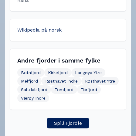
Rana
Wikipedia på norsk
Andre fjorder i samme fylke
Botnfjord
Kirkefjord
Langøya Ytre
Melfjord
Røsthavet Indre
Røsthavet Ytre
Saltdalsfjord
Tomfjord
Tørfjord
Værøy Indre
Spill Fjordle