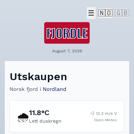
☰
🇳🇴
🇬🇧
FJORDLE
August 7, 2026
Utskaupen
Norsk fjord
i
Nordland
11.8
°C
🌧️
💨
13.3
m/s
V
Open-Meteo
Lett duskregn