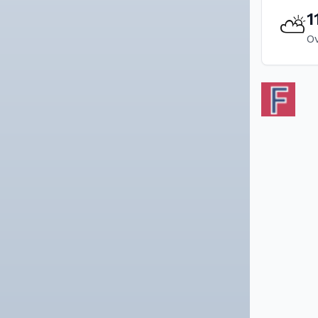
1
⛅
O