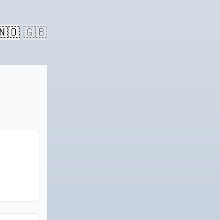
🇳🇴
🇬🇧