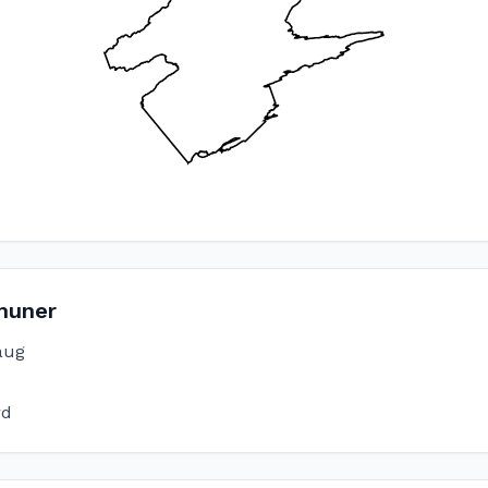
uner
aug
rd