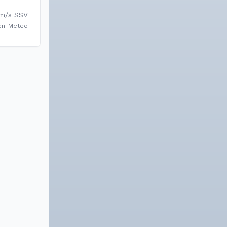
m/s
SSV
en-Meteo