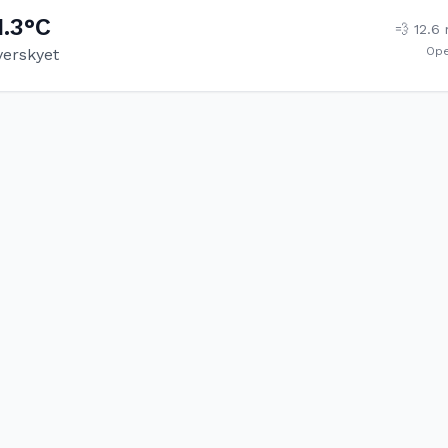
1.3
°C
💨
12.6
Op
verskyet