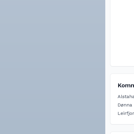
Komm
Alstah
Dønna
Leirfjo