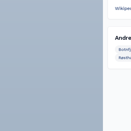
Wikipe
Andre
Botnf
Røstha