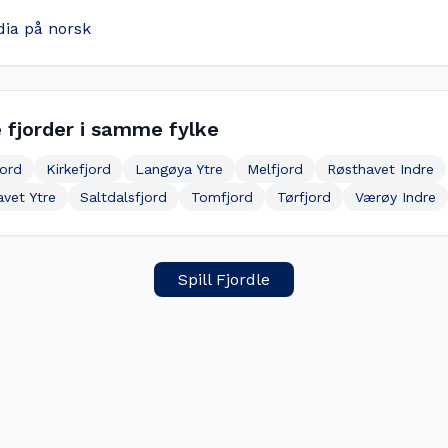
dia på norsk
 fjorder i samme fylke
jord
Kirkefjord
Langøya Ytre
Melfjord
Røsthavet Indre
vet Ytre
Saltdalsfjord
Tomfjord
Tørfjord
Værøy Indre
Spill Fjordle