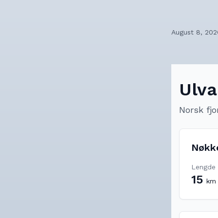
August 8, 202
Ulv
Norsk fjo
Nøkk
Lengde
15
km