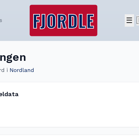
FJORDLE
☰
6
angen
rd
i
Nordland
eldata