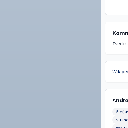
Komm
Tvedes
Wikipe
Andre
Ålefjæ
Strand
Vestr