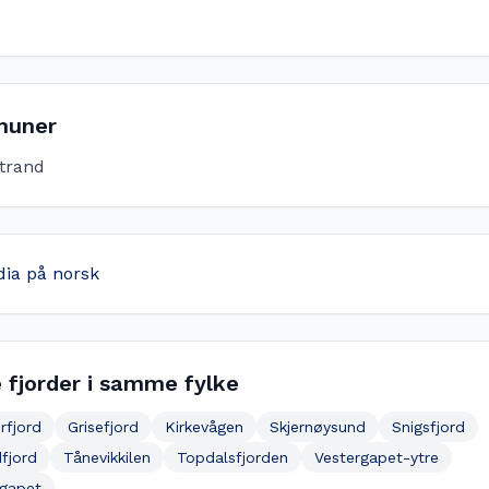
uner
trand
dia på norsk
 fjorder i samme fylke
rfjord
Grisefjord
Kirkevågen
Skjernøysund
Snigsfjord
fjord
Tånevikkilen
Topdalsfjorden
Vestergapet-ytre
egapet