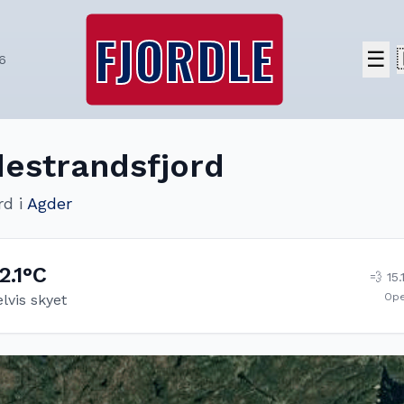
FJORDLE
☰
6
estrandsfjord
rd
i
Agder
2.1
°C
💨
15.
Op
lvis skyet