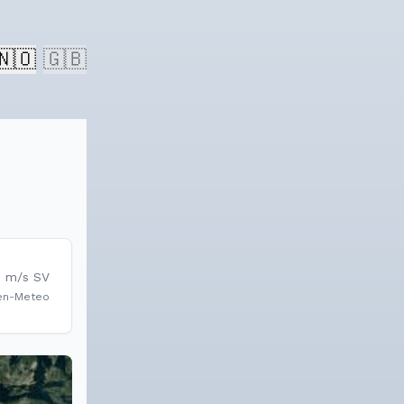
🇳🇴
🇬🇧
1
m/s
SV
en-Meteo