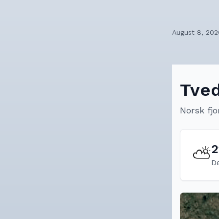
August 8, 202
Tved
Norsk fjo
2
⛅
De