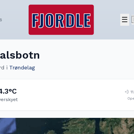
FJORDLE
☰
6
alsbotn
rd
i
Trøndelag
4.3
°C
💨
11
Op
verskyet