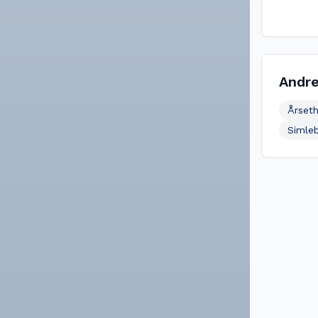
Andre
Årseth
Simle