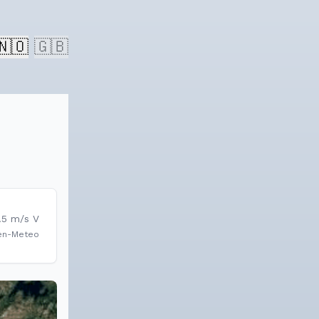
🇳🇴
🇬🇧
.5
m/s
V
en-Meteo