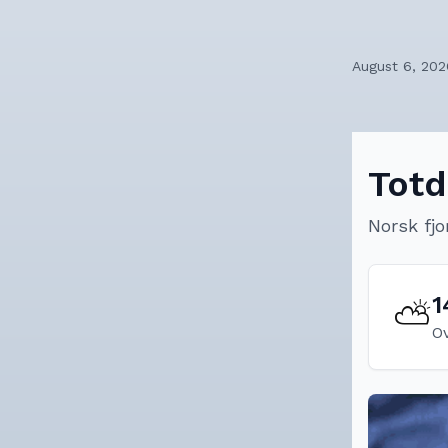
August 6, 202
Totd
Norsk fjo
1
⛅
O