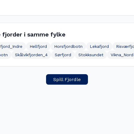
 fjorder i samme fylke
fjord_Indre
Hellfjord
Horsfjordbotn
Lekafjord
Risværfj
botn
Skålvikfjorden_4
Sørfjord
Stokksundet
Vikna_Nord
Spill Fjordle