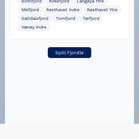
Botnfjord
Kirkefjord
Langøya Ytre
Melfjord
Røsthavet Indre
Røsthavet Ytre
Saltdalsfjord
Tomfjord
Tørfjord
Værøy Indre
Spill Fjordle