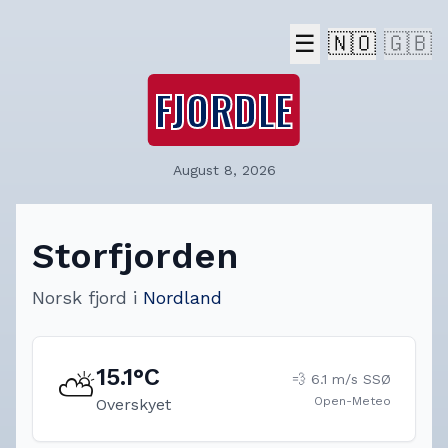
☰
🇳🇴
🇬🇧
FJORDLE
August 8, 2026
Storfjorden
Norsk fjord
i
Nordland
15.1
°C
⛅
💨
6.1
m/s
SSØ
Open-Meteo
Overskyet