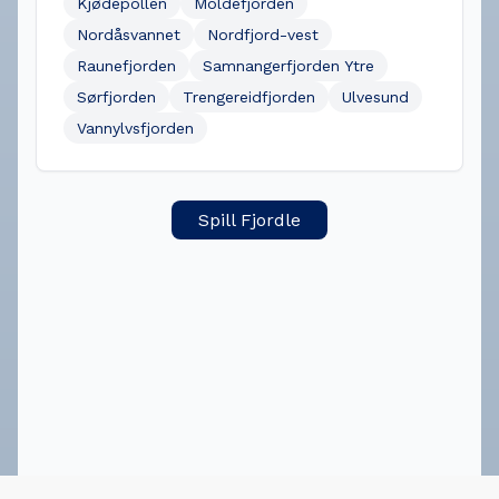
Kjødepollen
Moldefjorden
Nordåsvannet
Nordfjord-vest
Raunefjorden
Samnangerfjorden Ytre
Sørfjorden
Trengereidfjorden
Ulvesund
Vannylvsfjorden
Spill Fjordle