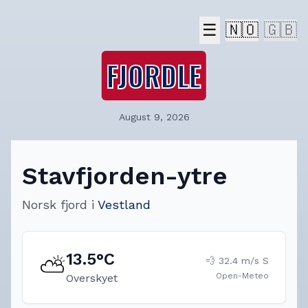
☰
🇳🇴
🇬🇧
FJORDLE
August 9, 2026
Stavfjorden-ytre
Norsk fjord
i
Vestland
13.5
°C
⛅
💨
32.4
m/s
S
Open-Meteo
Overskyet