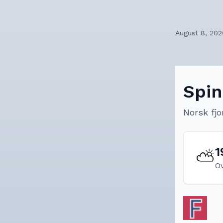
August 8, 202
Spin
Norsk fjo
1
⛅
O