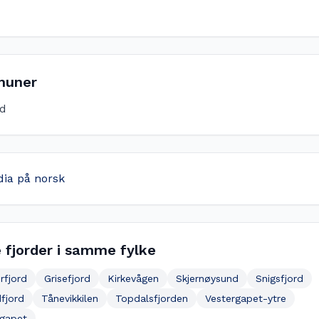
uner
d
dia på norsk
 fjorder i samme fylke
rfjord
Grisefjord
Kirkevågen
Skjernøysund
Snigsfjord
fjord
Tånevikkilen
Topdalsfjorden
Vestergapet-ytre
egapet