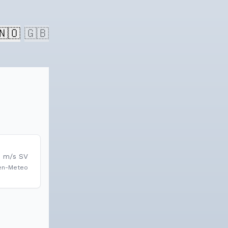
🇳🇴
🇬🇧
7
m/s
SV
en-Meteo