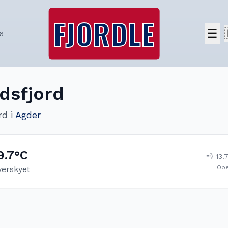
FJORDLE
☰
6
dsfjord
rd
i
Agder
9.7
°C
💨
13.
Op
verskyet