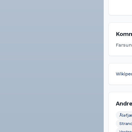
Komm
Farsun
Wikipe
Andre
Ålefjæ
Strand
Vestr