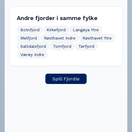
Andre fjorder i samme fylke
Botnfjord
Kirkefjord
Langøya Ytre
Melfjord
Røsthavet Indre
Røsthavet Ytre
Saltdalsfjord
Tomfjord
Tørfjord
Værøy Indre
Spill Fjordle