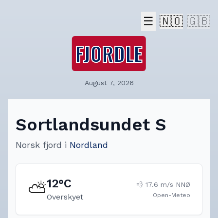
☰
🇳🇴
🇬🇧
FJORDLE
August 7, 2026
Sortlandsundet S
Norsk fjord
i
Nordland
12
°C
⛅
💨
17.6
m/s
NNØ
Open-Meteo
Overskyet