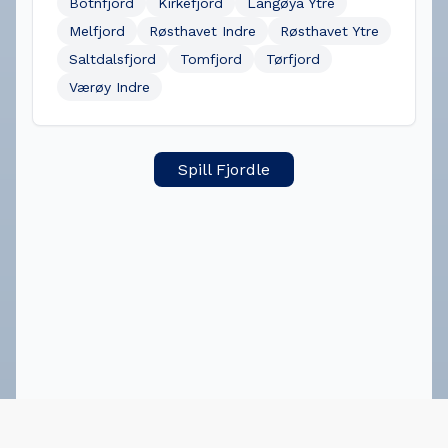
Botnfjord
Kirkefjord
Langøya Ytre
Melfjord
Røsthavet Indre
Røsthavet Ytre
Saltdalsfjord
Tomfjord
Tørfjord
Værøy Indre
Spill Fjordle