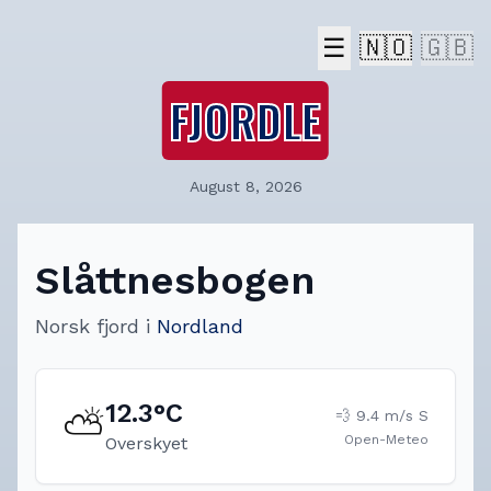
☰
🇳🇴
🇬🇧
FJORDLE
August 8, 2026
Slåttnesbogen
Norsk fjord
i
Nordland
12.3
°C
⛅
💨
9.4
m/s
S
Open-Meteo
Overskyet