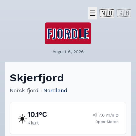
☰
🇳🇴
🇬🇧
FJORDLE
August 6, 2026
Skjerfjord
Norsk fjord
i
Nordland
10.1
°C
☀️
💨
7.6
m/s
Ø
Open-Meteo
Klart