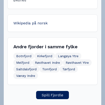
Øksnes
Wikipedia på norsk
Andre fjorder i samme fylke
Botnfjord
Kirkefjord
Langøya Ytre
Melfjord
Røsthavet Indre
Røsthavet Ytre
Saltdalsfjord
Tomfjord
Tørfjord
Værøy Indre
Spill Fjordle