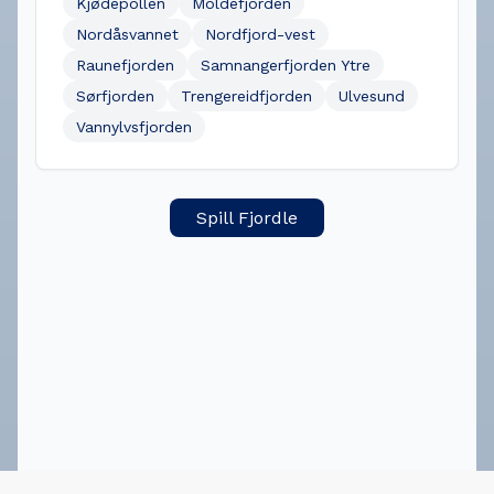
Kjødepollen
Moldefjorden
Nordåsvannet
Nordfjord-vest
Raunefjorden
Samnangerfjorden Ytre
Sørfjorden
Trengereidfjorden
Ulvesund
Vannylvsfjorden
Spill Fjordle