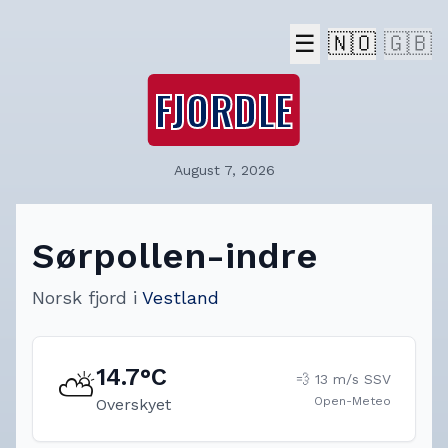
☰
🇳🇴
🇬🇧
FJORDLE
August 7, 2026
Sørpollen-indre
Norsk fjord
i
Vestland
14.7
°C
⛅
💨
13
m/s
SSV
Open-Meteo
Overskyet