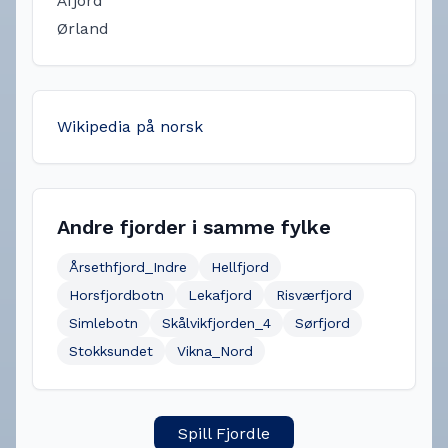
Åfjord
Ørland
Wikipedia på norsk
Andre fjorder i samme fylke
Årsethfjord_Indre
Hellfjord
Horsfjordbotn
Lekafjord
Risværfjord
Simlebotn
Skålvikfjorden_4
Sørfjord
Stokksundet
Vikna_Nord
Spill Fjordle