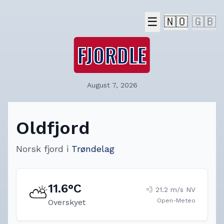
☰
🇳🇴
🇬🇧
FJORDLE
August 7, 2026
Oldfjord
Norsk fjord
i
Trøndelag
11.6
°C
⛅
💨
21.2
m/s
NV
Open-Meteo
Overskyet