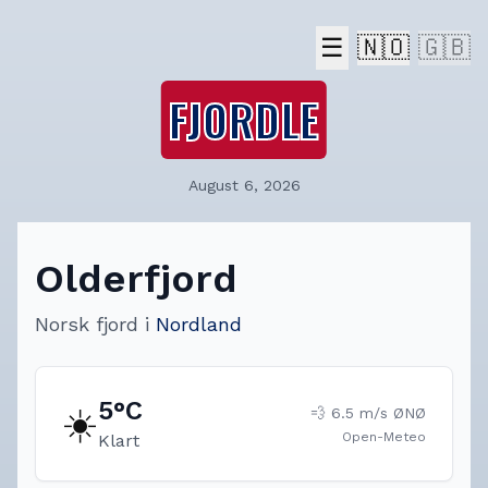
☰
🇳🇴
🇬🇧
FJORDLE
August 6, 2026
Olderfjord
Norsk fjord
i
Nordland
5
°C
☀️
💨
6.5
m/s
ØNØ
Open-Meteo
Klart