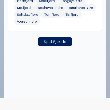
Botnfjord
Kirkefjord
Langøya Ytre
Melfjord
Røsthavet Indre
Røsthavet Ytre
Saltdalsfjord
Tomfjord
Tørfjord
Værøy Indre
Spill Fjordle