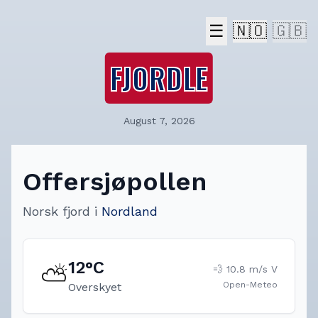
☰
🇳🇴
🇬🇧
FJORDLE
August 7, 2026
Offersjøpollen
Norsk fjord
i
Nordland
12
°C
⛅
💨
10.8
m/s
V
Open-Meteo
Overskyet