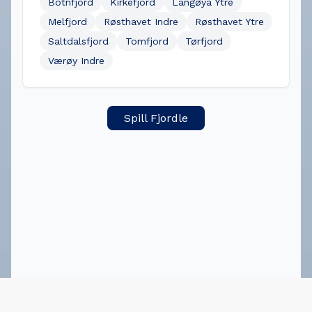
Botnfjord
Kirkefjord
Langøya Ytre
Melfjord
Røsthavet Indre
Røsthavet Ytre
Saltdalsfjord
Tomfjord
Tørfjord
Værøy Indre
Spill Fjordle