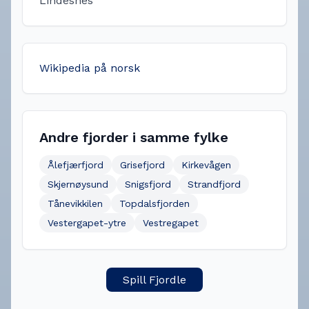
Lindesnes
Wikipedia på norsk
Andre fjorder i samme fylke
Ålefjærfjord
Grisefjord
Kirkevågen
Skjernøysund
Snigsfjord
Strandfjord
Tånevikkilen
Topdalsfjorden
Vestergapet-ytre
Vestregapet
Spill Fjordle