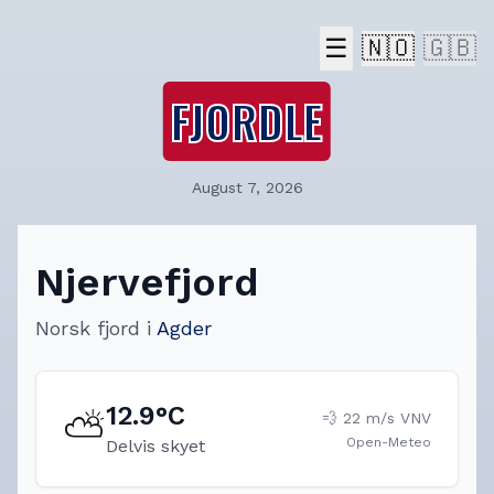
☰
🇳🇴
🇬🇧
FJORDLE
August 7, 2026
Njervefjord
Norsk fjord
i
Agder
12.9
°C
⛅
💨
22
m/s
VNV
Open-Meteo
Delvis skyet