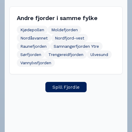
Andre fjorder i samme fylke
Kjødepollen
Moldefjorden
Nordåsvannet
Nordfjord-vest
Raunefjorden
Samnangerfjorden Ytre
Sørfjorden
Trengereidfjorden
Ulvesund
Vannylvsfjorden
Spill Fjordle