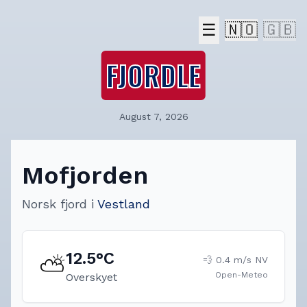
☰
🇳🇴
🇬🇧
FJORDLE
August 7, 2026
Mofjorden
Norsk fjord
i
Vestland
12.5
°C
⛅
💨
0.4
m/s
NV
Open-Meteo
Overskyet